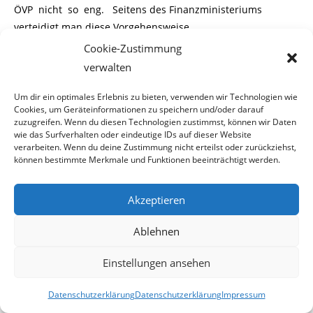
ÖVP nicht so eng. Seitens des Finanzministeriums
verteidigt man diese Vorgehensweise
Cookie-Zustimmung
mit dem Hinweis eines „berechtigten Interesse des Staates“.
verwalten
Um dir ein optimales Erlebnis zu bieten, verwenden wir Technologien wie
Cookies, um Geräteinformationen zu speichern und/oder darauf
zuzugreifen. Wenn du diesen Technologien zustimmst, können wir Daten
wie das Surfverhalten oder eindeutige IDs auf dieser Website
Nun, wenn dies so ist, ist es möglicherweise nur mehr eine
verarbeiten. Wenn du deine Zustimmung nicht erteilst oder zurückziehst,
Frage der Zeit, bis es eigene
können bestimmte Merkmale und Funktionen beeinträchtigt werden.
Formulare und Steuersätze für den Erlös krimineller
Akzeptieren
Handlungen – beginnend vom Fahr-
Ablehnen
raddiebstahl bis hingehend zum Auftragsmord – geben
wird. Natürlich nur im
„berechtigten
Einstellungen ansehen
Interesse des Staates“.
Datenschutzerklärung
Datenschutzerklärung
Impressum