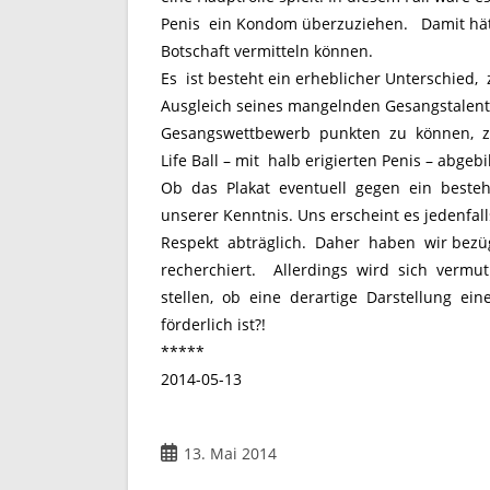
Penis ein Kondom überzuziehen. Damit hätt
Botschaft vermitteln können.
Es ist besteht ein erheblicher Unterschied,
Ausgleich seines mangelnden Gesangstalents
Gesangswettbewerb punkten zu können, zu
Life Ball – mit
halb erigierten Penis –
abgebil
Ob das Plakat eventuell gegen ein bestehen
unserer Kenntnis. Uns erscheint es jedenfa
Respekt abträglich. Daher haben wir bezügl
recherchiert. Allerdings wird sich verm
stellen, ob eine derartige Darstellung ei
förderlich ist?!
*****
2014-05-13
Beitrag
13. Mai 2014
veröffentlicht: