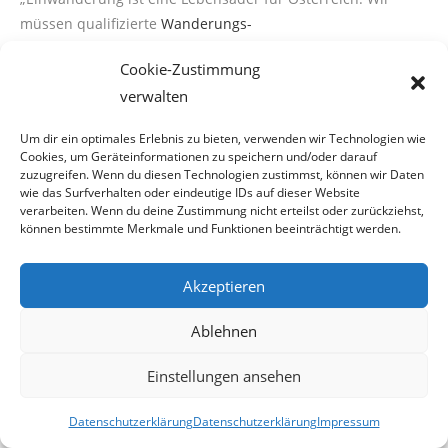
müssen qualifizierte
Wanderungs-
willigen
zu uns holen, um Wohlstand und Sozialsysteme
Cookie-Zustimmung
erhalten zu können“
, erklärte
verwalten
heute, LAbg. Mag. Lukas Mandl, Generalsekretär des ÖAAB
wörtlich. Mit Wanderungswil-
Um dir ein optimales Erlebnis zu bieten, verwenden wir Technologien wie
lige meint der ÖAAB-Mann offenbar Zu- bzw.
Cookies, um Geräteinformationen zu speichern und/oder darauf
Einwanderungswillige.
zuzugreifen. Wenn du diesen Technologien zustimmst, können wir Daten
wie das Surfverhalten oder eindeutige IDs auf dieser Website
verarbeiten. Wenn du deine Zustimmung nicht erteilst oder zurückziehst,
können bestimmte Merkmale und Funktionen beeinträchtigt werden.
Mit dieser Aussage bestätigte Mandl den Bankrott des
österreichischen Bildungswesens.
Akzeptieren
Offenbar hat es Österreich notwendig, qualifizierte
Einwanderer ins Land zu holen, da
Ablehnen
man hierorts nicht in der Lage ist, dem eigenen
Nachwuchs eine adäquate Ausbildung
Einstellungen ansehen
angedeihen zu lassen.
Datenschutzerklärung
Datenschutzerklärung
Impressum
Unqualifiziert oder