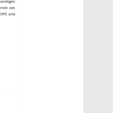
sonstigen
enste von
n SPÖ und