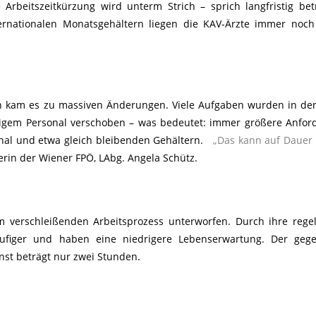
Arbeitszeitkürzung wird unterm Strich – sprich langfristig bet
rnationalen Monatsgehältern liegen die KAV-Ärzte immer noch 
en kam es zu massiven Änderungen. Viele Aufgaben wurden in de
tigem Personal verschoben – was bedeutet: immer größere Anfo
nal und etwa gleich bleibenden Gehältern.
„Das kann auf Dauer 
rin der Wiener FPÖ, LAbg. Angela Schütz.
m verschleißenden Arbeitsprozess unterworfen. Durch ihre reg
ufiger und haben eine niedrigere Lebenserwartung. Der gege
nst beträgt nur zwei Stunden.