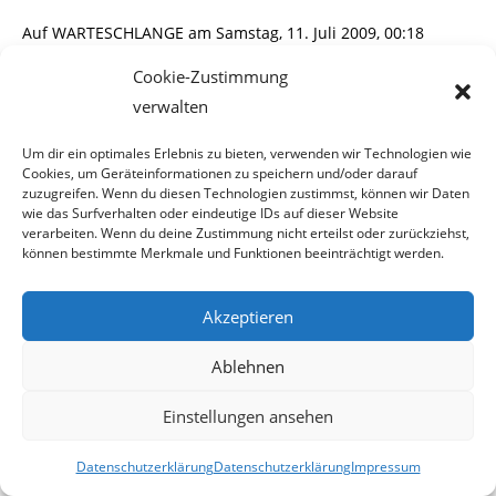
Auf WARTESCHLANGE am Samstag, 11. Juli 2009, 00:18
erschienen:
Cookie-Zustimmung
===================================================
verwalten
=======
Hausverbote in der warteschlange:
Um dir ein optimales Erlebnis zu bieten, verwenden wir Technologien wie
Anm: Marcus J.Oswald (blaulicht & graulicht) hat auf der
Cookies, um Geräteinformationen zu speichern und/oder darauf
zuzugreifen. Wenn du diesen Technologien zustimmst, können wir Daten
warteschlange Hausverbot.
wie das Surfverhalten oder eindeutige IDs auf dieser Website
Herr Reders Hausverbot wurde in eine bedingte
verarbeiten. Wenn du deine Zustimmung nicht erteilst oder zurückziehst,
können bestimmte Merkmale und Funktionen beeinträchtigt werden.
umgewandelt
und ist daher aufgehoben.
Akzeptieren
Das finde ich wirklich „ERSTAUNLICH“ das sich ein Wolfgang
K. anmasst, bedingte Sank-
Ablehnen
tionen auszusprechen. Vielleicht verwechselt er sich mit
Einstellungen ansehen
einer Behörde oder einem Gericht.
Ausserdem erhielt ich vom Selbigen ein E-Mail,das ich
Datenschutzerklärung
Datenschutzerklärung
Impressum
auszugsweise zitiere: