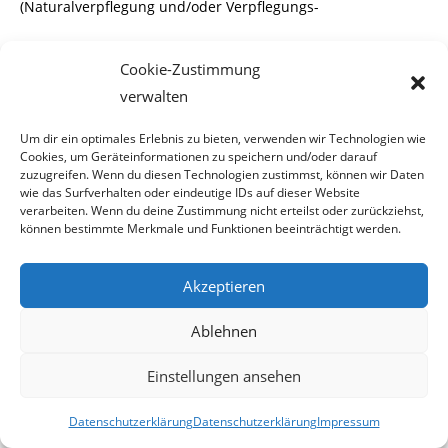
(Naturalverpflegung und/oder Verpflegungs-
geld). Fahrtkosten (VORTEILS-Card Zivildienst für kostenloses
Cookie-Zustimmung
Bahnfahren mit der ÖBB in
verwalten
ganz Österreich sowie Fahrtkostenvergütung für tägliche
Um dir ein optimales Erlebnis zu bieten, verwenden wir Technologien wie
Fahrten (bzw. bei Unter bring-
Cookies, um Geräteinformationen zu speichern und/oder darauf
zuzugreifen. Wenn du diesen Technologien zustimmst, können wir Daten
ung am Dienstort für vier einfache Fahrten) mit anderen
wie das Surfverhalten oder eindeutige IDs auf dieser Website
verarbeiten. Wenn du deine Zustimmung nicht erteilst oder zurückziehst,
öffentlichen Verkehrsmitteln
können bestimmte Merkmale und Funktionen beeinträchtigt werden.
zwischen Wohn- und Dienstort (ausgenommen ÖBB-
Akzeptieren
Tickets)).
Ablehnen
Einstellungen ansehen
Da Wehrpflichtige vom Bundesheer eingekleidet werden,
steht Zivildienern Dienstkleidung
Datenschutzerklärung
Datenschutzerklärung
Impressum
und deren Reinigung zu, soweit es die Art der