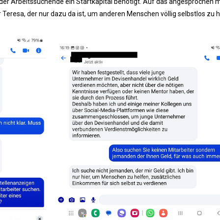
s der Arbeitssuchende ein Startkapital benötigt. Auf das angesprochen 
r Teresa, der nur dazu da ist, um anderen Menschen völlig selbstlos zu h