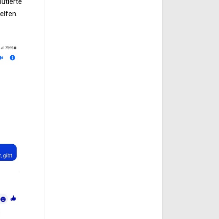
mutierte
elfen.