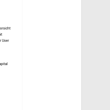
orsicht
ät
r User
pital