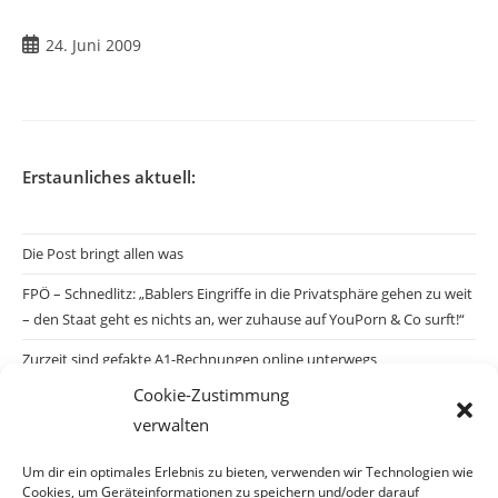
Beitrag
24. Juni 2009
veröffentlicht:
Erstaunliches aktuell:
Die Post bringt allen was
FPÖ – Schnedlitz: „Bablers Eingriffe in die Privatsphäre gehen zu weit
– den Staat geht es nichts an, wer zuhause auf YouPorn & Co surft!“
Zurzeit sind gefakte A1-Rechnungen online unterwegs
Cookie-Zustimmung
Salzburgs Juden und ihre Sicherheit: „Erst nach einem Anschlag wäre
verwalten
die Gefahr endlich konkret!“
Biologisches Wunder in Ceuta
Um dir ein optimales Erlebnis zu bieten, verwenden wir Technologien wie
Cookies, um Geräteinformationen zu speichern und/oder darauf