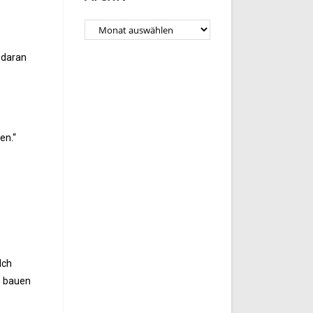
v daran
en.“
Ich
n bauen