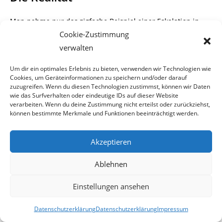
Man nehme nur das zigfache Beispiel einer Eskalation in
einem Lokal. Fiktiver
Cookie-Zustimmung
„Tatort“
ein Arbeiterlokal in einem Wiener Vorstadtbezirk
verwalten
oder ein Türkencafe
Um dir ein optimales Erlebnis zu bieten, verwenden wir Technologien wie
in einem muslimischen Stadtteil.
Cookies, um Geräteinformationen zu speichern und/oder darauf
Zwei oder mehrere Kontrahenten geraten sich in die Wolle.
zuzugreifen. Wenn du diesen Technologien zustimmst, können wir Daten
Die Polizei trifft ein und
wie das Surfverhalten oder eindeutige IDs auf dieser Website
verarbeiten. Wenn du deine Zustimmung nicht erteilst oder zurückziehst,
können bestimmte Merkmale und Funktionen beeinträchtigt werden.
durch das alleinige Auftreten von zwei
„gestandenen“
männlichen Polizisten, ist die
Akzeptieren
heikle Situation meist sofort beendet.
Ablehnen
Sofort Verstärkung
Einstellungen ansehen
Jetzt die selbe Szene und zwei Polizeibeamtinnen betreten
Datenschutzerklärung
Datenschutzerklärung
Impressum
den Tatort. Hand auf’s Herz,