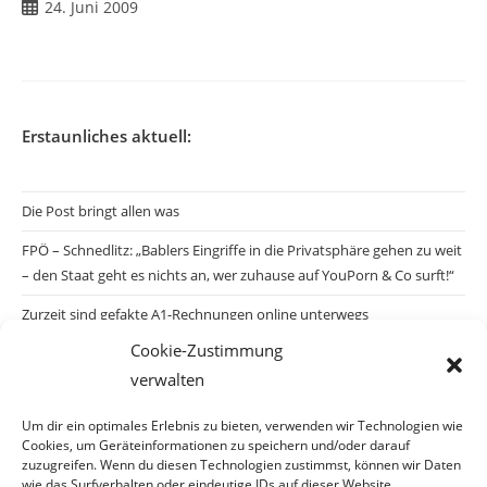
Beitrag
24. Juni 2009
veröffentlicht:
Erstaunliches aktuell:
Die Post bringt allen was
FPÖ – Schnedlitz: „Bablers Eingriffe in die Privatsphäre gehen zu weit
– den Staat geht es nichts an, wer zuhause auf YouPorn & Co surft!“
Zurzeit sind gefakte A1-Rechnungen online unterwegs
Cookie-Zustimmung
Salzburgs Juden und ihre Sicherheit: „Erst nach einem Anschlag wäre
verwalten
die Gefahr endlich konkret!“
Biologisches Wunder in Ceuta
Um dir ein optimales Erlebnis zu bieten, verwenden wir Technologien wie
Cookies, um Geräteinformationen zu speichern und/oder darauf
Ein vermeintliches Abschiebemärchen
zuzugreifen. Wenn du diesen Technologien zustimmst, können wir Daten
wie das Surfverhalten oder eindeutige IDs auf dieser Website