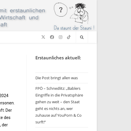
Erstaunliches aktuell:
Die Post bringt allen was
FPÖ – Schnedlitz: „Bablers
Eingriffe in die Privatsphäre
 2024
gehen zu weit – den Staat
ersonen.
geht es nichts an, wer
ft. Der
zuhause auf YouPorn & Co
te des
surft!“
, der