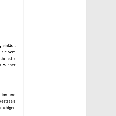
g einlädt,
e sie vom
ethnische
m Wiener
ation und
Festsaals
prachigen