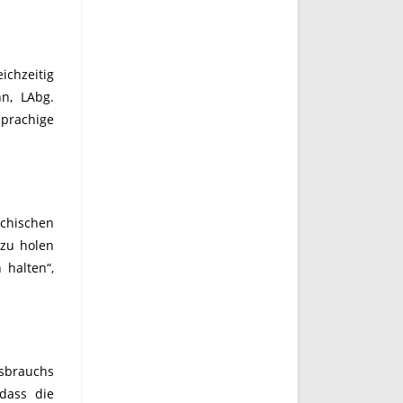
ichzeitig
nn, LAbg.
sprachige
ichischen
 zu holen
 halten“,
ssbrauchs
dass die