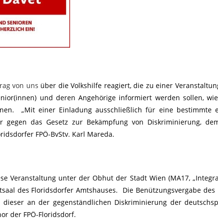
trag von uns
über die Volkshilfe reagiert, die zu einer Veranstaltun
enior(innen) und deren Angehörige informiert werden sollen, wi
önnen. „Mit einer Einladung ausschließlich für eine bestimmte 
ar gegen das Gesetz zur Bekämpfung von Diskriminierung, de
loridsdorfer FPÖ-BvStv. Karl Mareda.
iese Veranstaltung unter der Obhut der Stadt Wien (MA17, „Integr
Festsaal des Floridsdorfer Amtshauses. Die Benützungsvergabe des 
h dieser an der gegenständlichen Diskriminierung der deutschs
enor der
FPÖ-Floridsdorf.