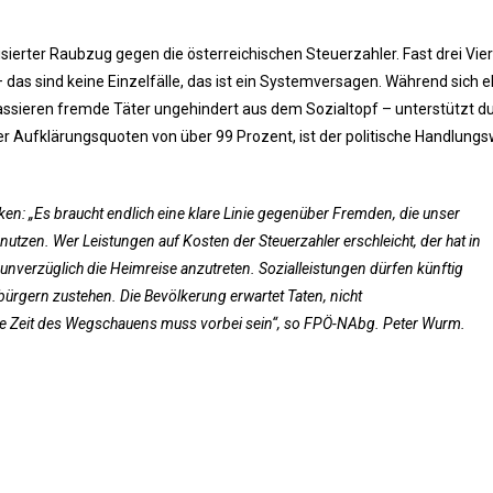
nisierter Raubzug gegen die österreichischen Steuerzahler. Fast drei Viert
s sind keine Einzelfälle, das ist ein Systemversagen. Während sich e
ssieren fremde Täter ungehindert aus dem Sozialtopf – unterstützt du
er Aufklärungsquoten von über 99 Prozent, ist der politische Handlungsw
en: „Es braucht endlich eine klare Linie gegenüber Fremden, die unser
utzen. Wer Leistungen auf Kosten der Steuerzahler erschleicht, der hat in
unverzüglich die Heimreise anzutreten. Sozialleistungen dürfen künftig
bürgern zustehen. Die Bevölkerung erwartet Taten, nicht
ie Zeit des Wegschauens muss vorbei sein“, so FPÖ-NAbg. Peter Wurm.