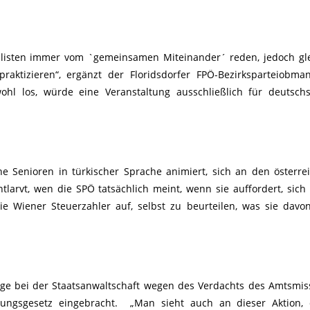
ialisten immer vom `gemeinsamen Miteinander´ reden, jedoch gle
raktizieren“, ergänzt der Floridsdorfer FPÖ-Bezirksparteiobma
ohl los, würde eine Veranstaltung ausschließlich für deutsch
he Senioren in türkischer Sprache animiert, sich an den österre
ntlarvt, wen die SPÖ tatsächlich meint, wenn sie auffordert, sich
 Wiener Steuerzahler auf, selbst zu beurteilen, was sie davon
ige bei der Staatsanwaltschaft wegen des Verdachts des Amtsmi
rungsgesetz eingebracht. „Man sieht auch an dieser Aktion, 