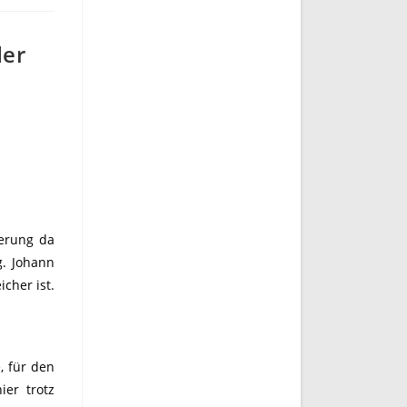
der
kerung da
g. Johann
cher ist.
, für den
ier trotz