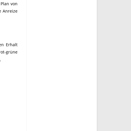
 Plan von
e Anreize
en Erhalt
rot-grüne
)