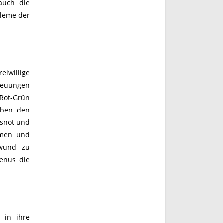
 auch die
bleme der
eiwillige
treuungen
 Rot-Grün
eben den
gsnot und
mmen und
hwund zu
denus die
 in ihre