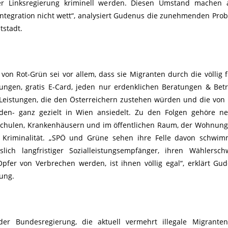
k der Linksregierung kriminell werden. Diesen Umstand machen
 Integration nicht wett“, analysiert Gudenus die zunehmenden Pro
stadt.
on Rot-Grün sei vor allem, dass sie Migranten durch die völlig fr
tungen, gratis E-Card, jeden nur erdenklichen Beratungen & Be
Leistungen, die den Österreichern zustehen würden und die von
rden- ganz gezielt in Wien ansiedelt. Zu den Folgen gehöre n
Schulen, Krankenhäusern und im öffentlichen Raum, der Wohnun
te Kriminalität. „SPÖ und Grüne sehen ihre Felle davon schwi
lich langfristiger Sozialleistungsempfänger, ihren Wählersc
fer von Verbrechen werden, ist ihnen völlig egal“, erklärt Gu
rung.
er Bundesregierung, die aktuell vermehrt illegale Migranten