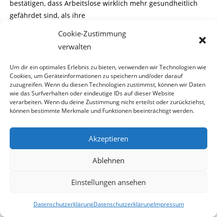
bestätigen, dass Arbeitslose wirklich mehr gesundheitlich
gefährdet sind, als ihre
Cookie-Zustimmung
arbeitenden Mitbürger.
verwalten
Gesundheitliche Schäden
Um dir ein optimales Erlebnis zu bieten, verwenden wir Technologien wie
Cookies, um Geräteinformationen zu speichern und/oder darauf
Wirbelsäulenschäden durch langes Liegen auf der Bettbank
zuzugreifen. Wenn du diesen Technologien zustimmst, können wir Daten
wie das Surfverhalten oder eindeutige IDs auf dieser Website
vor dem Fernseher.
verarbeiten. Wenn du deine Zustimmung nicht erteilst oder zurückziehst,
können bestimmte Merkmale und Funktionen beeinträchtigt werden.
Lungenschäden durch Passivrauchen in Kneipen, in denen
man sich zwangsläufig
Akzeptieren
länger aufhalten muss.
Ablehnen
Auch die Verkühlungsgefahr ist um diese Jahreszeit extrem
Einstellungen ansehen
gross, wenn man auf der
Datenschutzerklärung
Datenschutzerklärung
Impressum
Donauinsel noch zu leicht bekleidet in der Sonne liegt.