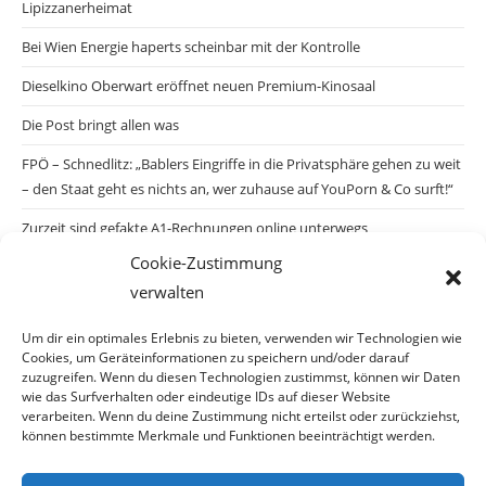
Lipizzanerheimat
Bei Wien Energie haperts scheinbar mit der Kontrolle
Dieselkino Oberwart eröffnet neuen Premium-Kinosaal
Die Post bringt allen was
FPÖ – Schnedlitz: „Bablers Eingriffe in die Privatsphäre gehen zu weit
– den Staat geht es nichts an, wer zuhause auf YouPorn & Co surft!“
Zurzeit sind gefakte A1-Rechnungen online unterwegs
Cookie-Zustimmung
Salzburgs Juden und ihre Sicherheit: „Erst nach einem Anschlag wäre
verwalten
die Gefahr endlich konkret!“
Biologisches Wunder in Ceuta
Um dir ein optimales Erlebnis zu bieten, verwenden wir Technologien wie
Cookies, um Geräteinformationen zu speichern und/oder darauf
Ein vermeintliches Abschiebemärchen
zuzugreifen. Wenn du diesen Technologien zustimmst, können wir Daten
wie das Surfverhalten oder eindeutige IDs auf dieser Website
verarbeiten. Wenn du deine Zustimmung nicht erteilst oder zurückziehst,
können bestimmte Merkmale und Funktionen beeinträchtigt werden.
Archiv