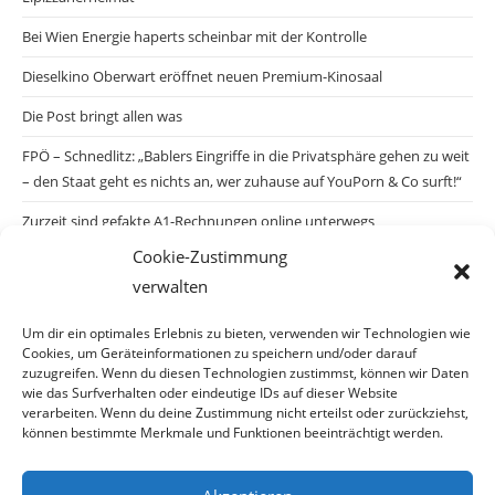
Bei Wien Energie haperts scheinbar mit der Kontrolle
Dieselkino Oberwart eröffnet neuen Premium-Kinosaal
Die Post bringt allen was
FPÖ – Schnedlitz: „Bablers Eingriffe in die Privatsphäre gehen zu weit
– den Staat geht es nichts an, wer zuhause auf YouPorn & Co surft!“
Zurzeit sind gefakte A1-Rechnungen online unterwegs
Cookie-Zustimmung
Salzburgs Juden und ihre Sicherheit: „Erst nach einem Anschlag wäre
verwalten
die Gefahr endlich konkret!“
Biologisches Wunder in Ceuta
Um dir ein optimales Erlebnis zu bieten, verwenden wir Technologien wie
Cookies, um Geräteinformationen zu speichern und/oder darauf
Ein vermeintliches Abschiebemärchen
zuzugreifen. Wenn du diesen Technologien zustimmst, können wir Daten
wie das Surfverhalten oder eindeutige IDs auf dieser Website
verarbeiten. Wenn du deine Zustimmung nicht erteilst oder zurückziehst,
können bestimmte Merkmale und Funktionen beeinträchtigt werden.
Archiv