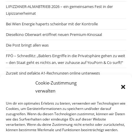
LIPIZZANER-ALMABTRIEB 2026 – ein gemeinsames Fest in der
Lipizzanerheimat
Bei Wien Energie haperts scheinbar mit der Kontrolle
Dieselkino Oberwart eröffnet neuen Premium-Kinosaal
Die Post bringt allen was
FPÖ – Schnedlitz: „Bablers Eingriffe in die Privatsphäre gehen zu weit
– den Staat geht es nichts an, wer zuhause auf YouPorn & Co surft!“
Zurzeit sind gefakte A1-Rechnungen online unterwegs
Cookie-Zustimmung
Salzburgs Juden und ihre Sicherheit: „Erst nach einem Anschlag wäre
verwalten
die Gefahr endlich konkret!“
Biologisches Wunder in Ceuta
Um dir ein optimales Erlebnis zu bieten, verwenden wir Technologien wie
Cookies, um Geräteinformationen zu speichern und/oder darauf
Ein vermeintliches Abschiebemärchen
zuzugreifen. Wenn du diesen Technologien zustimmst, können wir Daten
wie das Surfverhalten oder eindeutige IDs auf dieser Website
verarbeiten. Wenn du deine Zustimmung nicht erteilst oder zurückziehst,
können bestimmte Merkmale und Funktionen beeinträchtigt werden.