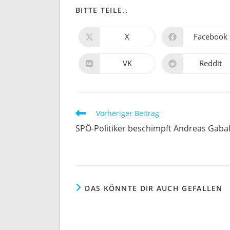
DIESEN
BITTE TEILE..
INHALT
X
Facebook
Öffnet
Öffnet
in
in
TEILEN
einem
einem
neuen
neuen
VK
Reddit
Öffnet
Öffnet
Fenster
Fenster
in
in
einem
einem
neuen
neuen
Fenster
Fenster
Weitere
Vorheriger Beitrag
Artikel
SPÖ-Politiker beschimpft Andreas Gabal
ansehen
DAS KÖNNTE DIR AUCH GEFALLEN