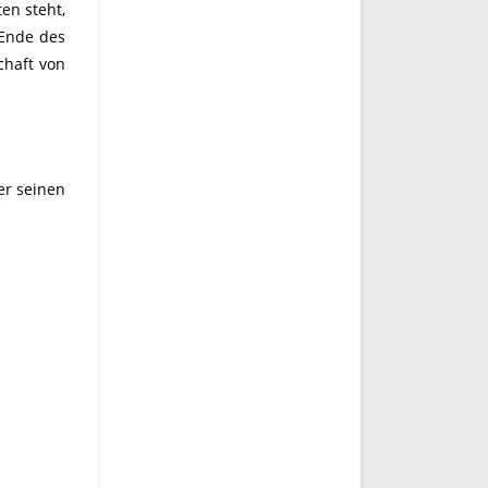
en steht,
 Ende des
chaft von
er seinen