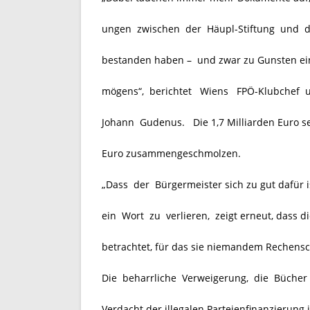
ungen zwischen der Häupl-Stiftung und d
bestanden haben – und zwar zu Gunsten ein
mögens“, berichtet Wiens FPÖ-Klubchef u
Johann Gudenus. Die 1,7 Milliarden Euro seie
Euro zusammengeschmolzen.
„Dass der Bürgermeister sich zu gut dafür 
ein Wort zu verlieren, zeigt erneut, dass d
betrachtet, für das sie niemandem Rechensch
Die beharrliche Verweigerung, die Bücher z
Verdacht der illegalen Parteienfinanzierun