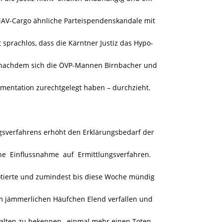
 MAV-Cargo ähnliche Parteispendenskandale mit
 sprachlos, dass die Kärntner Justiz das Hypo-
t – nachdem sich die ÖVP-Mannen Birnbacher und
mentation zurechtgelegt haben – durchzieht.
sverfahrens erhöht den Erklärungsbedarf der
he Einflussnahme auf Ermittlungsverfahren.
dotierte und zumindest bis diese Woche mündig
m jämmerlichen Häufchen Elend verfallen und
halten zu bekennen, einmal mehr einen Toten