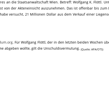
s an die Staatsanwaltschaft Wien. Betreff: Wolfgang K. Flöttl. Unt
rst von der Akteneinsicht auszunehmen. Das ist offenbar bis zum
l habe versucht, 21 Millionen Dollar aus dem Verkauf einer Liegens
dum.org
. Für Wolfgang Flöttl, der in den letzten beiden Wochen üb
me abgeben wollte, gilt die Unschuldsvermutung.
(Quelle: APA/OTS)