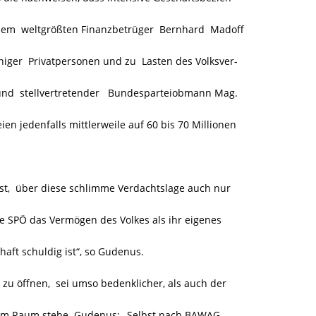
em weltgrößten Finanzbetrüger Bernhard Madoff
iger Privatpersonen und zu Lasten des Volksver-
nd stellvertretender Bundesparteiobmann Mag.
n jedenfalls mittlerweile auf 60 bis 70 Millionen
ist, über diese schlimme Verdachtslage auch nur
ie SPÖ das Vermögen des Volkes als ihr eigenes
aft schuldig ist“, so Gudenus.
u öffnen, sei umso bedenklicher, als auch der
g im Raum stehe. Gudenus: „Selbst nach BAWAG,