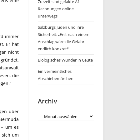
tens eine
Zurzeit sind gefakte A1-
Rechnungen online
unterwegs
Salzburgs Juden und ihre
Sicherheit: „Erst nach einem
ird immer
Anschlag wäre die Gefahr
t. Er hat
endlich konkret!“
gar nicht
egründet.
Biologisches Wunder in Ceuta
atsanwalt
Ein vermeintliches
esen, die
Abschiebemärchen
gen.“
Archiv
agen über
Archiv
 Bermuda
 – um es
t sich um