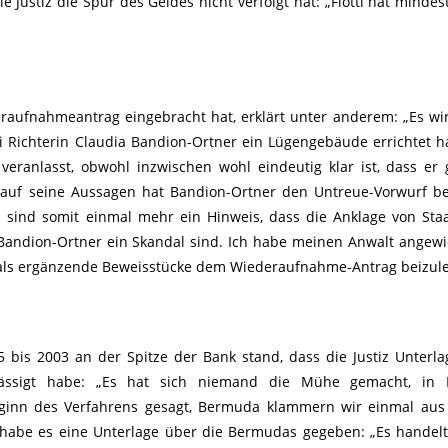
e Justiz die Spur des Geldes nicht verfolgt hat: „Flöttl hat mindes
eraufnahmeantrag eingebracht hat, erklärt unter anderem: „Es w
ei Richterin Claudia Bandion-Ortner ein Lügengebäude errichtet ha
veranlasst, obwohl inzwischen wohl eindeutig klar ist, dass er 
r auf seine Aussagen hat Bandion-Ortner den Untreue-Vorwurf b
 sind somit einmal mehr ein Hinweis, dass die Anklage von Sta
Bandion-Ortner ein Skandal sind. Ich habe meinen Anwalt angewi
als ergänzende Beweisstücke dem Wiederaufnahme-Antrag beizule
5 bis 2003 an der Spitze der Bank stand, dass die Justiz Unterl
chlässigt habe: „Es hat sich niemand die Mühe gemacht, in
eginn des Verfahrens gesagt, Bermuda klammern wir einmal aus
 habe es eine Unterlage über die Bermudas gegeben: „Es handel