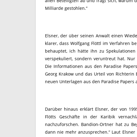
allen Beteiligten ab und fragt sich, warum di
Milliarde gestohlen.“
Elsner, der über seinen Anwalt einen Wied
klarer, dass Wolfgang Flöttl im Verfahren b
behauptet, ich hätte ihn zu Spekulationen 
verspekuliert, sondern veruntreut hat. Nu
Die Informationen aus den Paradise Papers
Georg Krakow und das Urteil von Richterin 
neuen Unterlagen aus den Paradise Papers 
Darüber hinaus erklärt Elsner, der von 199
Flötts Geschäfte in der Karibik verna
nachzuforschen. Bandion-Ortner hat zu B
dann nie mehr anzusprechen.“ Laut Elsner