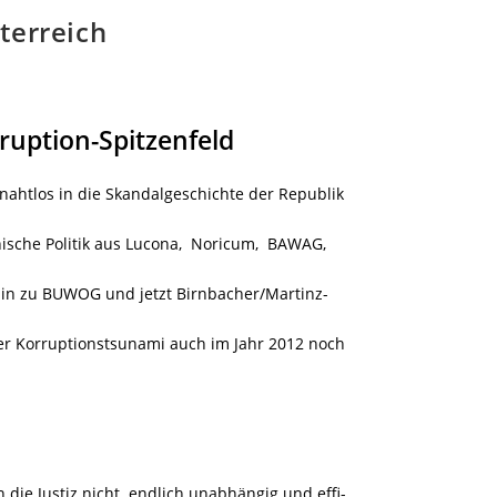
terreich
uption-Spitzenfeld
nahtlos in die Skandalgeschichte der Republik
chische Politik aus Lucona, Noricum, BAWAG,
n zu BUWOG und jetzt Birnbacher/Martinz-
her Korruptionstsunami auch im Jahr 2012 noch
die Justiz nicht
endlich unabhängig und effi-