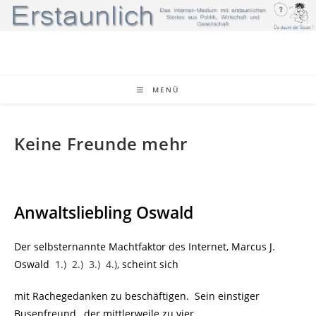
Zum
Inhalt
springen
MENÜ
Keine Freunde mehr
Anwaltsliebling Oswald
Der selbsternannte Machtfaktor des Internet, Marcus J.
Oswald
1.)
2.)
3.)
4.)
, scheint sich
mit Rachegedanken zu beschäftigen. Sein einstiger
Busenfreund, der mittlerweile zu vier