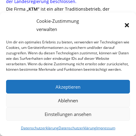
der Landesregierung beschlossen.
Die Firma
„KTM“
ist ein alter Traditionsbetrieb, der
erstklassige Fahrräder, Mopeds und Motor
Cookie-Zustimmung
verwalten
-räder baut. Natürlich gab es durch die Wirtschaftskrise
auch in diesen Bereichen Absatz-
Um dir ein optimales Erlebnis zu bieten, verwenden wir Technologien wie
Cookies, um Geräteinformationen zu speichern und/oder darauf
schwierigkeiten. Also stützte das Land den Betrieb.
zuzugreifen. Wenn du diesen Technologien zustimmst, können wir Daten
wie das Surfverhalten oder eindeutige IDs auf dieser Website
verarbeiten. Wenn du deine Zustimmung nicht erteilst oder zurückziehst,
Abenteuerlustiges Management
können bestimmte Merkmale und Funktionen beeinträchtigt werden.
Da ist es doch erstaunlich, dass sich ein Unternehmen in
Akzeptieren
wirtschaftlich schwierigen Zeiten
Ablehnen
auf ein Abenteuer einlässt. Während die Wirtschaftskrise
bereits voll im Gang war, beschloss
Einstellungen ansehen
man bei KTM ein Funcar zu bauen.
Datenschutzerklärung
Datenschutzerklärung
Impressum
Obwohl zahlreiche Experten vor diesem Experiment