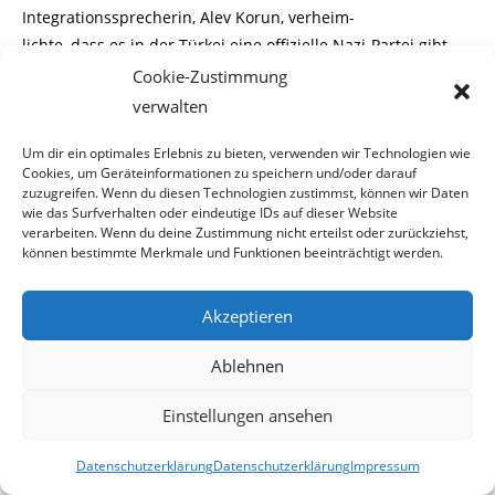
Integrationssprecherin, Alev Korun, verheim-
lichte, dass es in der Türkei eine offizielle Nazi-Partei gibt.
Ist doch Korun sonst immer
Cookie-Zustimmung
verwalten
so auskunftsfreudig, wenn es um die Kultur und
politischen Gebräuche ihrer Heimat
Um dir ein optimales Erlebnis zu bieten, verwenden wir Technologien wie
Cookies, um Geräteinformationen zu speichern und/oder darauf
zuzugreifen. Wenn du diesen Technologien zustimmst, können wir Daten
geht.
wie das Surfverhalten oder eindeutige IDs auf dieser Website
verarbeiten. Wenn du deine Zustimmung nicht erteilst oder zurückziehst,
Wir konnten trotz intensiver Recherchen keinen Hinweis
können bestimmte Merkmale und Funktionen beeinträchtigt werden.
darauf finden, dass diese
Partei in der Türkei verboten wäre. Hoffentlich haben wir
Akzeptieren
uns geirrt und Frau Korun
belehrt uns eines Besseren.
Ablehnen
Allerdings dient die Tatsache, dass diese Türken-Nazi-
Einstellungen ansehen
Webseite unbehelligt im Inter-
net steht als Indiz dafür, dass es sich bei der „Türkischen
Datenschutzerklärung
Datenschutzerklärung
Impressum
Nazi Partei“ um eine legale