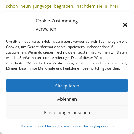
schon neun Jungvögel begraben, nachdem sie in ihrer
Unerfahrenheit aus dem Mühlbach ge-
Cookie-Zustimmung
trunken haben“
, erzählt uns Storchenvater Maywald mit
verwalten
trauriger Stimme.
Um dir ein optimales Erlebnis zu bieten, verwenden wir Technologien wie
Cookies, um Geräteinformationen zu speichern und/oder darauf
zuzugreifen. Wenn du diesen Technologien zustimmst, können wir Daten
wie das Surfverhalten oder eindeutige IDs auf dieser Website
Das Gesetz spricht eine eindeutige
verarbeiten. Wenn du deine Zustimmung nicht erteilst oder zurückziehst,
können bestimmte Merkmale und Funktionen beeinträchtigt werden.
Sprache
Akzeptieren
Nun finden wir es erstaunlich, dass der WWF ein Gewässer,
welches durch seinen Grund fließt,
Ablehnen
derart verkommen lässt obwohl im § 30 des
Einstellungen ansehen
Wasserrechtsgesetzes für Niederösterreich folgen-
Datenschutzerklärung
Datenschutzerklärung
Impressum
des verankert ist: