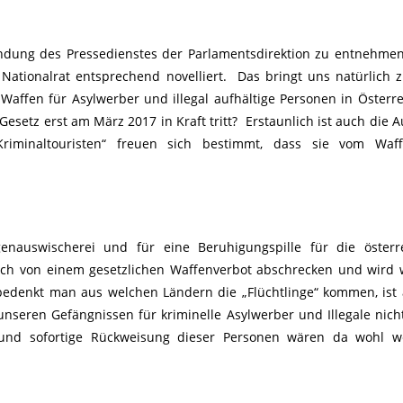
endung des Pressedienstes der Parlamentsdirektion zu entnehme
ationalrat entsprechend novelliert. Das bringt uns natürlich z
affen für Asylwerber und illegal aufhältige Personen in Österre
esetz erst am März 2017 in Kraft tritt? Erstaunlich ist auch die
riminaltouristen“ freuen sich bestimmt, dass sie vom Waff
enauswischerei und für eine Beruhigungspille für die österre
sich von einem gesetzlichen Waffenverbot abschrecken und wird 
edenkt man aus welchen Ländern die „Flüchtlinge“ kommen, ist
unseren Gefängnissen für kriminelle Asylwerber und Illegale nicht
und sofortige Rückweisung dieser Personen wären da wohl we