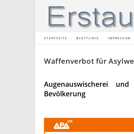
Zum
Inhalt
springen
STARTSEITE
BLATTLINIE
IMPRESSUM
Waffenverbot für Asylwer
Augenauswischerei und B
Bevölkerung