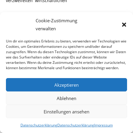
verzweifelten wirtschaftlichen
Situation bei uns Hilfe zu suchten. 1996 gab es in der
Cookie-Zustimmung
Slowakei noch eine systembe-
verwalten
dingte Vollbeschäftigung. Jede Person hatte in diesem Land
Um dir ein optimales Erlebnis zu bieten, verwenden wir Technologien wie
einen Job und war sogar
Cookies, um Geräteinformationen zu speichern und/oder darauf
zuzugreifen. Wenn du diesen Technologien zustimmst, können wir Daten
dazu verpflichtet, eine Beschäftigung anzunehmen.
wie das Surfverhalten oder eindeutige IDs auf dieser Website
verarbeiten. Wenn du deine Zustimmung nicht erteilst oder zurückziehst,
können bestimmte Merkmale und Funktionen beeinträchtigt werden.
Hätten es diese Leute mit ehrlicher Arbeit versucht, wären
sie wohl kaum in eine wirt-
Akzeptieren
schaftliche Notlage geraten. Auf gut Deutsch bedeutet dies,
dass diese Roma nur zu
Ablehnen
faul waren, um einer geregelten Beschäftigung
Einstellungen ansehen
nachzugehen.
Datenschutzerklärung
Datenschutzerklärung
Impressum
Die nächste berechtigte Frage die sich stellt ist, warum