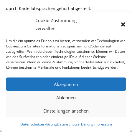
durch Kartellabsprachen gehört abgestellt.
Cookie-Zustimmung
verwalten
Dem Wiener Magistrat gehört eine völlig neue
Um dir ein optimales Erlebnis zu bieten, verwenden wir Technologien wie
Organisationsstruktur verpasst. Weg mit
Cookies, um Geräteinformationen zu speichern und/oder darauf
zuzugreifen. Wenn du diesen Technologien zustimmst, können wir Daten
unnötigen Führungsebenen für Parteigünstlinge.
wie das Surfverhalten oder eindeutige IDs auf dieser Website
verarbeiten. Wenn du deine Zustimmung nicht erteilst oder zurückziehst,
können bestimmte Merkmale und Funktionen beeinträchtigt werden.
Die Stadtwerke muss man als Komplettanbieter von Strom,
Akzeptieren
Gas, Wasser & Co. aufstellen.
Ablehnen
Das bringt Synergien.
Einstellungen ansehen
Datenschutzerklärung
Datenschutzerklärung
Impressum
Eine Gesundheitsholding soll sowohl die Spitäler als auch