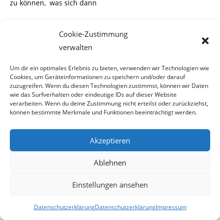
zu können, was sich dann
abspielen wird.
Tenor der Linken wird sein: Die bösen und
Cookie-Zustimmung
gewalttätigen Rechten über-
verwalten
fielen friedliche antifaschistische Demonstranten.
Um dir ein optimales Erlebnis zu bieten, verwenden wir Technologien wie
Cookies, um Geräteinformationen zu speichern und/oder darauf
Szenario 2:
Die Polizei wird versuchen eine Umzingelung zu
zuzugreifen. Wenn du diesen Technologien zustimmst, können wir Daten
verhindern. Das wiederum
wie das Surfverhalten oder eindeutige IDs auf dieser Website
verarbeiten. Wenn du deine Zustimmung nicht erteilst oder zurückziehst,
können bestimmte Merkmale und Funktionen beeinträchtigt werden.
wird gewaltbereite Linke auf den Plan rufen, welche die
Beamten angreifen werden. Die
Akzeptieren
Polizei kann und wird sich das nicht gefallen lassen. Es wird
Ablehnen
wieder zu Festnahmen und
Einstellungen ansehen
vermutlich auch zu Verletzten kommen.
Tenor der
Linken wird sein: Polizei prügelte
Datenschutzerklärung
Datenschutzerklärung
Impressum
friedliche antifaschistische Demonstranten, um Faschisten