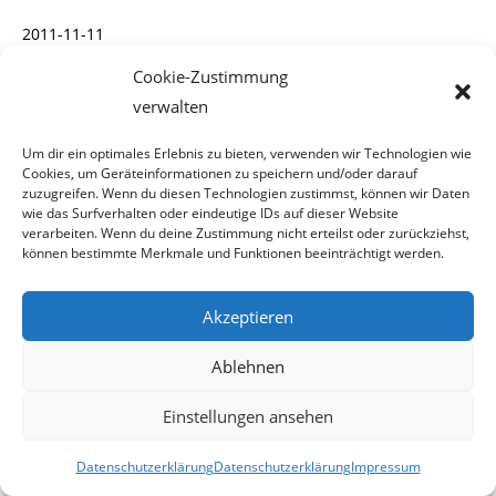
2011-11-11
Cookie-Zustimmung
verwalten
Beitrag
11. November 2011
veröffentlicht:
Um dir ein optimales Erlebnis zu bieten, verwenden wir Technologien wie
Cookies, um Geräteinformationen zu speichern und/oder darauf
zuzugreifen. Wenn du diesen Technologien zustimmst, können wir Daten
wie das Surfverhalten oder eindeutige IDs auf dieser Website
verarbeiten. Wenn du deine Zustimmung nicht erteilst oder zurückziehst,
Deutsch-Sprachkurs für Schwule
können bestimmte Merkmale und Funktionen beeinträchtigt werden.
Akzeptieren
Homosexuelle bleiben gerne unter
Ablehnen
sich
Einstellungen ansehen
Dass lesbische Frauen in fast allen Lebenslagen gerne unter
Datenschutzerklärung
Datenschutzerklärung
Impressum
sich bleiben wollen, können