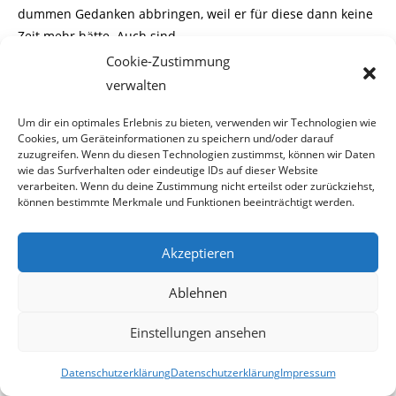
dummen Gedanken abbringen, weil er für diese dann keine
Zeit mehr hätte. Auch sind
Cookie-Zustimmung
wir der Meinung, wer Hilfe von einer Gesellschaft in
verwalten
Anspruch nimmt, muss auch bereit
Um dir ein optimales Erlebnis zu bieten, verwenden wir Technologien wie
sein, für diese etwas zu tun.
Cookies, um Geräteinformationen zu speichern und/oder darauf
zuzugreifen. Wenn du diesen Technologien zustimmst, können wir Daten
wie das Surfverhalten oder eindeutige IDs auf dieser Website
FPÖ dagegen
verarbeiten. Wenn du deine Zustimmung nicht erteilst oder zurückziehst,
können bestimmte Merkmale und Funktionen beeinträchtigt werden.
Warum sich die FPÖ so vehement gegen eine Liberalisierung
des Zuganges zum Arbeits-
Akzeptieren
markt für Asylwerber(innen) ausspricht ist erstaunlich. Die
Alibibegründung der blauen
Ablehnen
Mannen ist, dass dies Arbeitsplätze von Inländern
Einstellungen ansehen
gefährden würde.
Datenschutzerklärung
Datenschutzerklärung
Impressum
Welche Jobs sind gefährdet ?