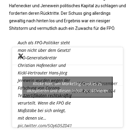
Hafenecker und Jenewein politisches Kapital zu schlagen und
forderten deren Rücktritte. Der Schuss ging allerdings
gewaltig nach hinten los und Ergebnis war ein riesiger
Shitstorm und vermutlich auch ein Zuwachs für die FPÖ.
Auch als FPÖ-Politiker steht
man nicht über dem Gesetz!
FPÖ-Generalsekretär
Christian Hafenecker und
Kickl-Vertrauter Hans-Jörg
Jenewein wurden wegen der
— Volkspartei
December
Klicke hier, um Marketing-Cookies zu
Fälschung von Corona-
akzeptieren und diesen Inhalt zu aktivieren
(@volkspartei)
11, 2024
Testzertifikaten rechtskräftig
verurteilt. Wenn die FPÖ die
Maßstäbe bei sich anlegt,
mit denen sie…
pic.twitter.com/5Oy6D5ZD41