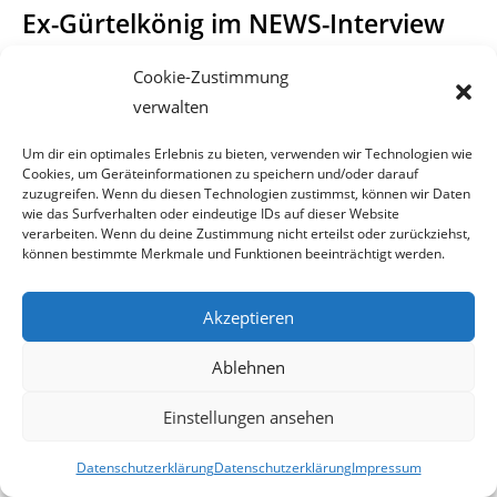
Ex-Gürtelkönig im NEWS-Interview
Cookie-Zustimmung
Wie die Boulevardpresse vorige Woche berichtete,
musste
der von dem beliebten Fami-
verwalten
Um dir ein optimales Erlebnis zu bieten, verwenden wir Technologien wie
lienblatt zum Gürtelkönig gekrönte, Richard Steiner, aus der
Cookies, um Geräteinformationen zu speichern und/oder darauf
U-Haft entlassen werden, da
zuzugreifen. Wenn du diesen Technologien zustimmst, können wir Daten
wie das Surfverhalten oder eindeutige IDs auf dieser Website
die Staatsanwaltschaft nicht in der Lage war innerhalb von
verarbeiten. Wenn du deine Zustimmung nicht erteilst oder zurückziehst,
können bestimmte Merkmale und Funktionen beeinträchtigt werden.
2 Jahren eine Anklage auf die
Beine zu stellen. Diesen Umstand darf Steiner vermutlich
Akzeptieren
ausschließlich dem geschickten
Ablehnen
Taktieren seines erfahrenen Anwalts Christan Werner
verdanken.
Einstellungen ansehen
Datenschutzerklärung
Datenschutzerklärung
Impressum