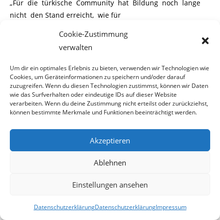
„Für die türkische Community hat Bildung noch lange
nicht den Stand erreicht, wie für
Cookie-Zustimmung
Österreicher. Nach wie vor leben die türkischen
verwalten
Zuwanderer hierzulande wie in der Türkei,
Um dir ein optimales Erlebnis zu bieten, verwenden wir Technologien wie
wo in den Dörfern, aus denen die Gastarbeiter häufig zu uns
Cookies, um Geräteinformationen zu speichern und/oder darauf
kamen, Bildung weniger wich-
zuzugreifen. Wenn du diesen Technologien zustimmst, können wir Daten
wie das Surfverhalten oder eindeutige IDs auf dieser Website
tig war“, bringt es der freiheitliche Klubobmann im Wiener
verarbeiten. Wenn du deine Zustimmung nicht erteilst oder zurückziehst,
Rathaus, Mag. Johann Gudenus
können bestimmte Merkmale und Funktionen beeinträchtigt werden.
auf den Punkt.
Akzeptieren
Das bestätigt auch Ali Ordubadi, Integrationsbeauftragter
des AMS Wien, im Gespräch mit
Ablehnen
der Tageszeitung, wenn er sagt, dass eine
Einstellungen ansehen
Beschäftigung als Hilfskraft immer noch als
Datenschutzerklärung
Datenschutzerklärung
Impressum
Hauptziel gelte bzw. junge türkische Frauen ihre Heirat als