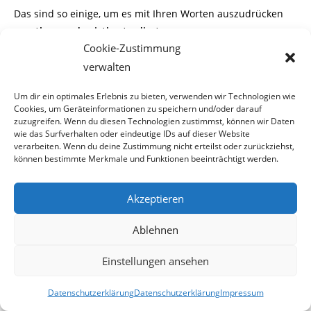
Das sind so einige, um es mit Ihren Worten auszudrücken
„wertlose und geistlos tradierte
Cookie-Zustimmung
Möchtegern-Benimmregeln“,
die auch ein angehender
Politiker beherrschen sollte. Das
verwalten
traditionelle Fußvolk erwartet sich ohnehin nicht wirklich
Um dir ein optimales Erlebnis zu bieten, verwenden wir Technologien wie
viel von einem Politiker.
Cookies, um Geräteinformationen zu speichern und/oder darauf
Allerdings ist gutes Benehmen eine Mindestanforderung an
zuzugreifen. Wenn du diesen Technologien zustimmst, können wir Daten
wie das Surfverhalten oder eindeutige IDs auf dieser Website
Volksvertreter. Werter Tom
verarbeiten. Wenn du deine Zustimmung nicht erteilst oder zurückziehst,
können bestimmte Merkmale und Funktionen beeinträchtigt werden.
Schaffer, Sie sollten sich schleunigst ein Buch über gutes
Benehmen anschaffen und dieses
Akzeptieren
auch lesen. Sollte eine derartige Anschaffung Ihre
finanziellen Verhältnisse übersteigen,
Ablehnen
sind wir gerne bereit dieses zu sponsern.
Einstellungen ansehen
*****
Datenschutzerklärung
Datenschutzerklärung
Impressum
2010-04-05