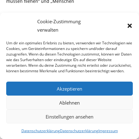
müssen fliehen“ und „Menschen
verlieren ihre Heimat“. Ich möchte diese von mir nicht
Cookie-Zustimmung
gewählte Abgeordnete mit dem
verwalten
Hinweis auf die Situation auf Lampedusa korrigieren: Nicht
Um dir ein optimales Erlebnis zu bieten, verwenden wir Technologien wie
„Menschen“ müssen fliehen
Cookies, um Geräteinformationen zu speichern und/oder darauf
zuzugreifen. Wenn du diesen Technologien zustimmst, können wir Daten
und „verlieren ihre Heimat“, sondern: „Männer müssen
wie das Surfverhalten oder eindeutige IDs auf dieser Website
verarbeiten. Wenn du deine Zustimmung nicht erteilst oder zurückziehst,
fliehen“ und „Männer verlieren
können bestimmte Merkmale und Funktionen beeinträchtigt werden.
ihre Heimat“.
Akzeptieren
Ablehnen
Denn es sind ausschließlich Männer in den
Flüchtlingslagern und auf den Schiffen. Meist
Einstellungen ansehen
gewaltbereite, Frauen für weniger als ein Stück Scheiße
Datenschutzerklärung
Datenschutzerklärung
Impressum
oder Ungeziefer haltende,