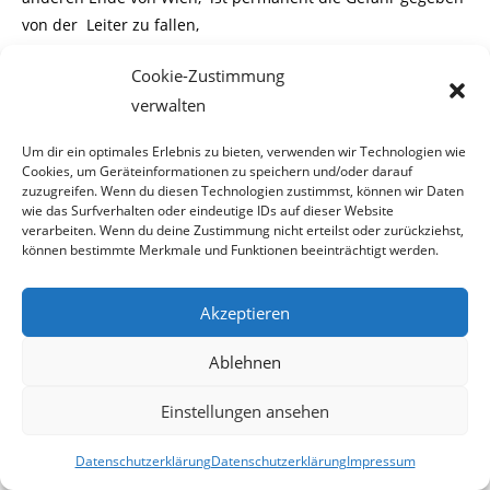
von der Leiter zu fallen,
während man eine Wohnung ausmalt.
Cookie-Zustimmung
verwalten
Zu guter Letzt gibt es noch den Kursvirus. Dies ist eine
besonders heimtükische Infektion
Um dir ein optimales Erlebnis zu bieten, verwenden wir Technologien wie
Cookies, um Geräteinformationen zu speichern und/oder darauf
und befällt Arbeitslose meist dann, wenn sie einen AMS-
zuzugreifen. Wenn du diesen Technologien zustimmst, können wir Daten
Kurs absolvieren sollen. Wer
wie das Surfverhalten oder eindeutige IDs auf dieser Website
verarbeiten. Wenn du deine Zustimmung nicht erteilst oder zurückziehst,
sich diesen Virus eingefangen hat, muß unbedingt in den
können bestimmte Merkmale und Funktionen beeinträchtigt werden.
Krankenstand gehen.
Gesundheitsrezept
Akzeptieren
Ablehnen
Nun stellt sich die Frage welche Maßnahmen zu ergreifen
wären, um den Gesundheits-
Einstellungen ansehen
zustand von arbeitslosen Menschen zu stabilisieren. Wir
Datenschutzerklärung
Datenschutzerklärung
Impressum
hätten da einen Vorschlag und