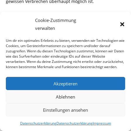
gewissen Verbrechen überhaupt möglich ist.
Verschärfung
Cookie-Zustimmung
verwalten
Sollte sich dieses Strafmass in der Praxis als zu
gering oder
die Auslegung eines
Um dir ein optimales Erlebnis zu bieten, verwenden wir Technologien wie
Cookies, um Geräteinformationen zu speichern und/oder darauf
Gesetzes als zu unpräzise erweisen, beschließt der
zuzugreifen. Wenn du diesen Technologien zustimmst, können wir Daten
wie das Surfverhalten oder eindeutige IDs auf dieser Website
Gesetzgeber meistens eine Ver-
verarbeiten. Wenn du deine Zustimmung nicht erteilst oder zurückziehst,
können bestimmte Merkmale und Funktionen beeinträchtigt werden.
schärfung des Gesetzestextes, bzw. des Strafausmaßes.
Akzeptieren
Da ist es doch erstaunlich, dass es in Österreich
offensichtlich notwendig war, das
Ablehnen
Antikorruptionsgesetz zu verschärfen.
Einstellungen ansehen
Zwar ist die Bevölkerung großteils der Meinung, dass ein
Datenschutzerklärung
Datenschutzerklärung
Impressum
nicht unerheblicher Teil der Beamten