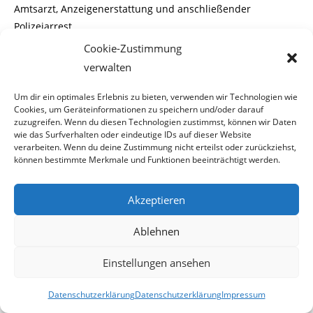
Amtsarzt, Anzeigenerstattung und anschließender
Polizeiarrest.
Cookie-Zustimmung
Schwerwiegend kann das
„Verbrechen“
von Handler aber
verwalten
nicht gewesen sein, da er lediglich
Um dir ein optimales Erlebnis zu bieten, verwenden wir Technologien wie
nach § 1des NÖ-Pol.Stg zu 180,- Euro Geldstrafe verurteilt
Cookies, um Geräteinformationen zu speichern und/oder darauf
zuzugreifen. Wenn du diesen Technologien zustimmst, können wir Daten
wurde.
wie das Surfverhalten oder eindeutige IDs auf dieser Website
verarbeiten. Wenn du deine Zustimmung nicht erteilst oder zurückziehst,
Gemäß der Strafverfügung (S 4.201/06) hatte er sich wegen
können bestimmte Merkmale und Funktionen beeinträchtigt werden.
Erregung ungebührlicher-
Akzeptieren
weise störenden Lärms und öffentlicher
Anstandsverletzung, schuldig gemacht.
Ablehnen
Auch sein Gefängnisaufenthalt war unbedeutend, wenn
Einstellungen ansehen
man bedenkt, dass er am selben
Datenschutzerklärung
Datenschutzerklärung
Impressum
Tag um 23:45 Uhr aus der Haft entlassen wurde und die