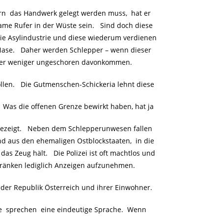
 das Handwerk gelegt werden muss, hat er
ame Rufer in der Wüste sein. Sind doch diese
 die Asylindustrie und diese wiederum verdienen
Nase. Daher werden Schlepper – wenn dieser
oder weniger ungeschoren davonkommen.
llen. Die Gutmenschen-Schickeria lehnt diese
 Was die offenen Grenze bewirkt haben, hat ja
gezeigt. Neben dem Schlepperunwesen fallen
d aus den ehemaligen Ostblockstaaten, in die
as Zeug hält. Die Polizei ist oft machtlos und
hränken lediglich Anzeigen aufzunehmen.
er Republik Österreich und ihrer Einwohner.
re sprechen eine eindeutige Sprache. Wenn