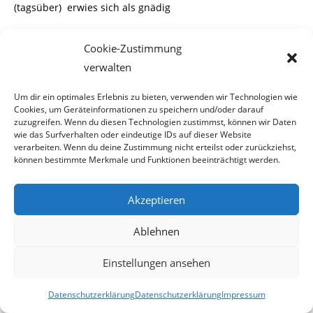
(tagsüber) erwies sich als gnädig
und ein leichter Temperaturanstieg ließ die weiße Pracht
Cookie-Zustimmung
dahinschmelzen.
verwalten
Unsichtbare Räumfahrzeuge
Um dir ein optimales Erlebnis zu bieten, verwenden wir Technologien wie
Cookies, um Geräteinformationen zu speichern und/oder darauf
zuzugreifen. Wenn du diesen Technologien zustimmst, können wir Daten
Also verfiel man bei der MA 48 wieder in den Winterschlaf.
wie das Surfverhalten oder eindeutige IDs auf dieser Website
Denn als es am Donnerstag ab-
verarbeiten. Wenn du deine Zustimmung nicht erteilst oder zurückziehst,
können bestimmte Merkmale und Funktionen beeinträchtigt werden.
ends, bis heute (Freitag) vormittags wieder kräftig zu
schneien begann, gab es das näch-
Akzeptieren
ste Chaos. Schneemassen auf den Strassen und kein
Ablehnen
Räumdienst weit und breit. Obwohl
Einstellungen ansehen
die Stadt Wien immer wieder über diverse Radiosender
verlautbaren ließ, dass 400 Räum-
Datenschutzerklärung
Datenschutzerklärung
Impressum