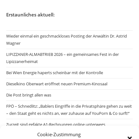
Erstaunliches aktuell:
Wieder einmal ein geschmackloses Posting der Anwältin Dr. Astrid
Wagner
LIPIZZANER-ALMABTRIEB 2026 – ein gemeinsames Fest in der
Lipizzanerheimat
Bei Wien Energie haperts scheinbar mit der Kontrolle
Dieselkino Oberwart eröffnet neuen Premium-Kinosaal
Die Post bringt allen was
FPÖ – Schnedlitz: „Bablers Eingriffe in die Privatsphäre gehen zu weit
– den Staat geht es nichts an, wer zuhause auf YouPorn & Co surft!“
Zurzeit sind gefakte A1-Rechnungen online unterwegs
Cookie-Zustimmung
Salzburgs Juden und ihre Sicherheit: „Erst nach einem Anschlag wäre