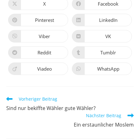
X
Facebook
Öffnet
Öffnet
in
in
einem
einem
neuen
neuen
Pinterest
LinkedIn
Öffnet
Öffnet
Fenster
Fenster
in
in
einem
einem
neuen
neuen
Viber
VK
Öffnet
Öffnet
Fenster
Fenster
in
in
einem
einem
neuen
neuen
Reddit
Tumblr
Öffnet
Öffnet
Fenster
Fenster
in
in
einem
einem
neuen
neuen
Viadeo
WhatsApp
Öffnet
Öffnet
Fenster
Fenster
in
in
einem
einem
neuen
neuen
Fenster
Fenster
Weitere
Vorheriger Beitrag
Artikel
Sind nur bekiffte Wähler gute Wähler?
ansehen
Nächster Beitrag
Ein erstaunlicher Moslem