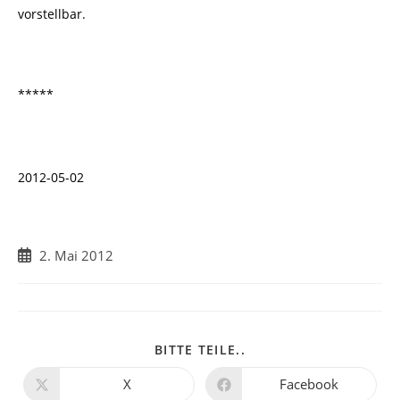
vorstellbar.
*****
2012-05-02
Beitrag
2. Mai 2012
veröffentlicht:
DIESEN
BITTE TEILE..
INHALT
TEILEN
X
Facebook
Öffnet
Öffnet