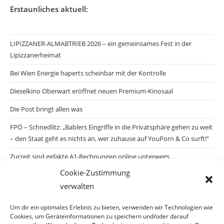
Erstaunliches aktuell:
LIPIZZANER-ALMABTRIEB 2026 – ein gemeinsames Fest in der
Lipizzanerheimat
Bei Wien Energie haperts scheinbar mit der Kontrolle
Dieselkino Oberwart eröffnet neuen Premium-Kinosaal
Die Post bringt allen was
FPÖ – Schnedlitz: „Bablers Eingriffe in die Privatsphäre gehen zu weit
– den Staat geht es nichts an, wer zuhause auf YouPorn & Co surft!“
Zurzeit sind gefakte A1-Rechnungen online unterwegs
Cookie-Zustimmung
Salzburgs Juden und ihre Sicherheit: „Erst nach einem Anschlag wäre
verwalten
die Gefahr endlich konkret!“
Biologisches Wunder in Ceuta
Um dir ein optimales Erlebnis zu bieten, verwenden wir Technologien wie
Cookies, um Geräteinformationen zu speichern und/oder darauf
Ein vermeintliches Abschiebemärchen