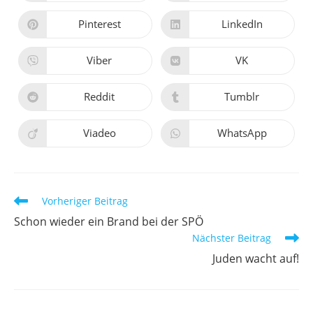
in
in
einem
einem
neuen
neuen
Pinterest
LinkedIn
Öffnet
Öffnet
Fenster
Fenster
in
in
einem
einem
neuen
neuen
Viber
VK
Öffnet
Öffnet
Fenster
Fenster
in
in
einem
einem
neuen
neuen
Reddit
Tumblr
Öffnet
Öffnet
Fenster
Fenster
in
in
einem
einem
neuen
neuen
Viadeo
WhatsApp
Öffnet
Öffnet
Fenster
Fenster
in
in
einem
einem
neuen
neuen
Fenster
Fenster
Weitere
Vorheriger Beitrag
Artikel
Schon wieder ein Brand bei der SPÖ
ansehen
Nächster Beitrag
Juden wacht auf!