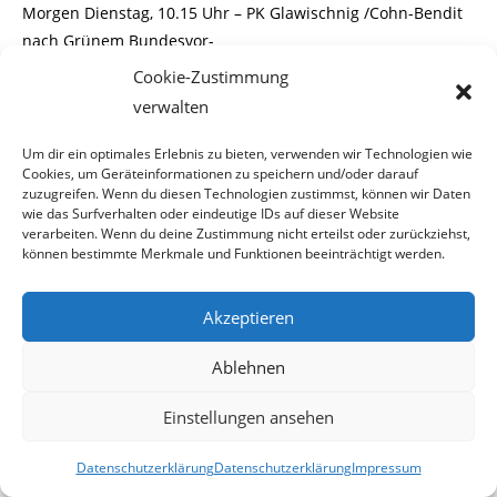
Morgen Dienstag, 10.15 Uhr – PK Glawischnig /Cohn-Bendit
nach Grünem Bundesvor-
Cookie-Zustimmung
stand.
verwalten
Um dir ein optimales Erlebnis zu bieten, verwenden wir Technologien wie
Cookies, um Geräteinformationen zu speichern und/oder darauf
Wien (OTS) – Einladung zur Pressekonferenz nach dem
zuzugreifen. Wenn du diesen Technologien zustimmst, können wir Daten
wie das Surfverhalten oder eindeutige IDs auf dieser Website
Bundesvorstand der Grünen
verarbeiten. Wenn du deine Zustimmung nicht erteilst oder zurückziehst,
können bestimmte Merkmale und Funktionen beeinträchtigt werden.
mit Eva Glawischnig, Bundessprecherin der Grünen und
Daniel Cohn-Bendit, Fraktions-
Akzeptieren
vorsitzender der Grünen im Europäischen Parlament.
Ablehnen
Einstellungen ansehen
Thema:
Datenschutzerklärung
Datenschutzerklärung
Impressum