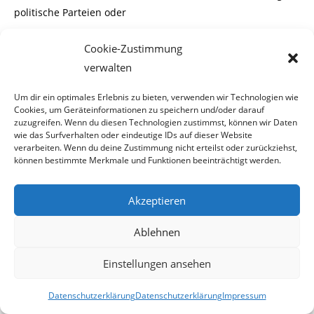
politische Parteien oder
religiöse Glaubensgemeinschaften auf ihren Fahrzeugen
Cookie-Zustimmung
zuzulassen.
verwalten
Um dir ein optimales Erlebnis zu bieten, verwenden wir Technologien wie
Cookies, um Geräteinformationen zu speichern und/oder darauf
zuzugreifen. Wenn du diesen Technologien zustimmst, können wir Daten
wie das Surfverhalten oder eindeutige IDs auf dieser Website
Als Werbung abgelehnt
verarbeiten. Wenn du deine Zustimmung nicht erteilst oder zurückziehst,
können bestimmte Merkmale und Funktionen beeinträchtigt werden.
Im Grunde genommen wäre eine Ablehnung dieser
Akzeptieren
Werbeaktion auch mit der Aussage
„Wir lehnen schwachsinnige Werbung ab“
, sicherlich
Ablehnen
gerechtfertigt gewesen.
Einstellungen ansehen
Geldquelle Werbung
Datenschutzerklärung
Datenschutzerklärung
Impressum