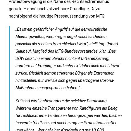
Protestbewegung in die Nähe des Rechtsextremismus
gerückt – ohne nachvollziehbare Grundlage. Dazu
nachfolgend die heutige Pressaussendung von MFG:
„Es ist ein gefährlicher Angriff auf die demokratische
Meinungsvielfalt, wenn regierungskritisches Denken
pauschal als rechtsextrem etikettiert wird“, stellt Ing. Robert
Glaubauf, Mitglied des MFG-Bundesvorstandes, klar. „Das
DÖW setzt in seinem Bericht nicht auf Differenzierung,
sondern auf Framing – und schreckt dabei auch nicht davor
zurück, friedlich demonstrierende Bürger als Extremisten
hinzustellen, nur weil sie sich gegen überzogene Corona-
Maßnahmen ausgesprochen haben.“
Kritisiert wird insbesondere die selektive Darstellung:
Während einzelne Transparente von Randfiguren als Beleg
für rechtsextreme Tendenzen herangezogen werden, bleiben
tausende friedliche und sachbezogene Protestbotschaften
unerwähnt. „Wer bei einer Kundgebung mit 10.000