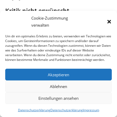
Kritik nicht erwünscht
Cookie-Zustimmung
Alle erstaunlichen Anklagen und Urteile der letzten fünf
verwalten
Jahre aufzuzählen, würde den
Um dir ein optimales Erlebnis zu bieten, verwenden wir Technologien wie
Rahmen dieser Webseite sprengen. Wer aber nun wagt
Cookies, um Geräteinformationen zu speichern und/oder darauf
die Justiz zu kritisieren, gerät
zuzugreifen. Wenn du diesen Technologien zustimmst, können wir Daten
in die Gefahr, selbst in deren Mühlen zu geraten. Denn
wie das Surfverhalten oder eindeutige IDs auf dieser Website
verarbeiten. Wenn du deine Zustimmung nicht erteilst oder zurückziehst,
nach Aussage eines obersten
können bestimmte Merkmale und Funktionen beeinträchtigt werden.
Richters, grenze die Meinungsfreiheit dort, wo die
Unparteilichkeit und das Ansehen der
Akzeptieren
Justiz gefährdet ist.
Ablehnen
Zwar hat unser Beitrag keine gemeinsame Thematik mit
dem nachfolgenden, lesenswer-
Einstellungen ansehen
ten Artikel
(PDF-Download)
des Dr. Andreas Unterberger,
Datenschutzerklärung
Datenschutzerklärung
Impressum
jedoch wird in diesem der