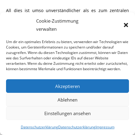
All dies ist umso unverständlicher als es zum zentralen
Selbstverständnis der SPÖ gehört, dem „kleinen Mann“ eine
Cookie-Zustimmung
Stimme und sein Recht zu verschaffen. Nur mit dem
verwalten
nachträglichen Rücktritt von den Versicherungsverträgen
war es den Konsumenten bisher möglich sich gegen die
Um dir ein optimales Erlebnis zu bieten, verwenden wir Technologien wie
Cookies, um Geräteinformationen zu speichern und/oder darauf
falschen Belehrungen der Versicherungen zu wehren.
zuzugreifen. Wenn du diesen Technologien zustimmst, können wir Daten
Offenbar wurde dies den Versicherungen nun zu teuer.
wie das Surfverhalten oder eindeutige IDs auf dieser Website
Sollte dieses Gesetz beschlossen werden ist ein Spätrücktritt
verarbeiten. Wenn du deine Zustimmung nicht erteilst oder zurückziehst,
können bestimmte Merkmale und Funktionen beeinträchtigt werden.
trotz falscher Belehrung nicht mehr möglich und auch
Fondverluste soll bei Rücktritten ab sofort der
Versicherungsnehmer tragen. Der Versicherungsnehmer
Akzeptieren
soll – wie vor dem EuGH-Urteil – wieder nur den geringen
Ablehnen
Rückkaufswert erhalten. Dies spart den Versicherern zu
Lasten von Millionen von Versicherungsnehmern Milliarden
Einstellungen ansehen
Euro. Die Frage, warum sich die SPÖ in der Person des
Versicherungsanwaltes Hannes Jarolim jetzt kurz vor der
Datenschutzerklärung
Datenschutzerklärung
Impressum
Nationalratswahl derart kostspielig gegen die Konsumenten