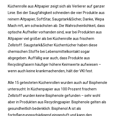
Küchenrolle aus Altpapier zeigt sich als Verlierer auf ganzer
Linie. Bei der Saugfähigkeit schneiden die vier Produkte aus
reinem Altpapier, SoftStar, Saugstark&Sicher, Danke, Wepa
Mach m!t, am schwächsten ab. Die Wahrscheinlichkeit, dass
optische Aufheller vorhanden sind, war bei Produkten aus
Altpapier viel größer als bei Küchenrolle aus frischem
Zellstoff. Saugstark&Sicher Küchentücher haben diese
chemischen Stoffe bei Lebensmittelkontakt sogar
abgegeben. Auffällig war auch, dass Produkte aus
Recyclingfasern häufiger höhere Keimwerte aufwiesen –
wenn auch keine krankmachenden, hält der VKI fest.
Alle 15 getesteten Küchenrollen wurden auch auf Bisphenole
untersucht. In Küchenpapier aus 100 Prozent frischem
Zellstoff wurden keine Bisphenole gefunden – sehr wohl
aber in Produkten aus Recyclingpapier. Bisphenole gelten als
gesundheitlich bedenklich. Bisphenol A ist als
fortpflanzungsschädigend eingestuft und kann den