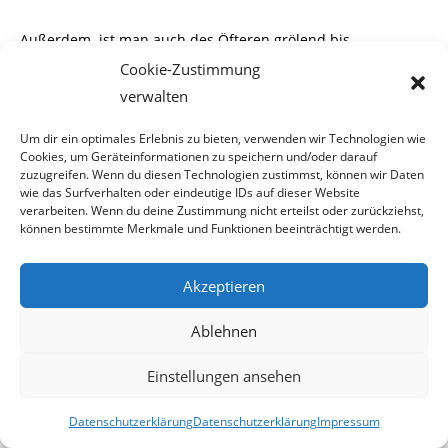
Außerdem ist man auch des Öfteren grölend bis
randalierend durch die Straßen und Gas-
Cookie-Zustimmung
verwalten
sen Favoritens unterwegs, sehr zum Unmut der Bewohner.
Das EKH ist ein Treffpunkt der
Um dir ein optimales Erlebnis zu bieten, verwenden wir Technologien wie
Cookies, um Geräteinformationen zu speichern und/oder darauf
zuzugreifen. Wenn du diesen Technologien zustimmst, können wir Daten
linken sowie autonomen Szene unter denen sich leider
wie das Surfverhalten oder eindeutige IDs auf dieser Website
auch oft Menschen sind, welche
verarbeiten. Wenn du deine Zustimmung nicht erteilst oder zurückziehst,
können bestimmte Merkmale und Funktionen beeinträchtigt werden.
dann mit und ohne Alkohol- bzw. Drogeneinfluss zu
„Malern“ und Sachbe-
Akzeptieren
schädigern werden!?
Ablehnen
Einstellungen ansehen
Die Staatsmacht ist machtlos, denn das EKH ist autonom
Datenschutzerklärung
Datenschutzerklärung
Impressum
und so kann ohne konkreten