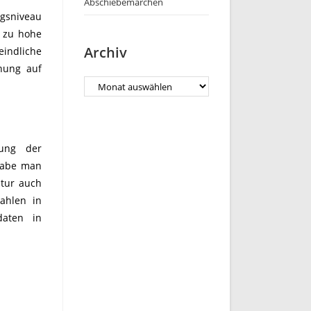
Abschiebemärchen
ngsniveau
l zu hohe
Archiv
eindliche
fnung auf
Archiv
ung der
 habe man
ltur auch
zahlen in
daten in