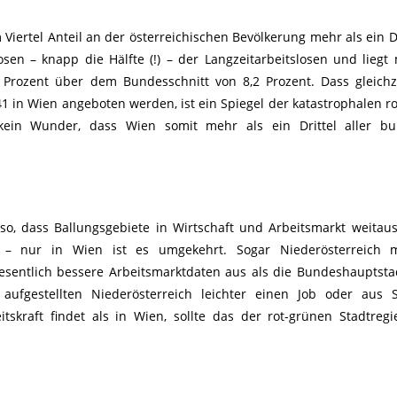
 Viertel Anteil an der österreichischen Bevölkerung mehr als ein Dr
losen – knapp die Hälfte (!) – der Langzeitarbeitslosen und liegt 
 Prozent über dem Bundesschnitt von 8,2 Prozent. Dass gleichz
1 in Wien angeboten werden, ist ein Spiegel der katastrophalen r
r kein Wunder, dass Wien somit mehr als ein Drittel aller bu
so, dass Ballungsgebiete in Wirtschaft und Arbeitsmarkt weitau
 – nur in Wien ist es umgekehrt. Sogar Niederösterreich m
esentlich bessere Arbeitsmarktdaten aus als die Bundeshauptst
 aufgestellten Niederösterreich leichter einen Job oder aus 
eitskraft findet als in Wien, sollte das der rot-grünen Stadtreg