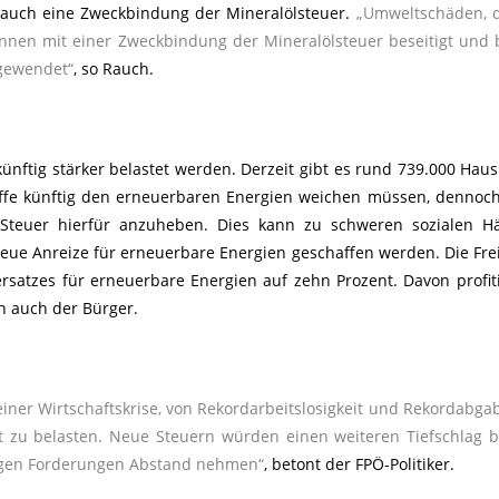
Rauch eine Zweckbindung der Mineralölsteuer.
„Umweltschäden, d
nnen mit einer Zweckbindung der Mineralölsteuer beseitigt und
gewendet“
, so Rauch.
nftig stärker belastet werden. Derzeit gibt es rund 739.000 Haus
offe künftig den erneuerbaren Energien weichen müssen, dennoc
e Steuer hierfür anzuheben. Dies kann zu schweren sozialen Hä
neue Anreize für erneuerbare Energien geschaffen werden. Die Frei
satzes für erneuerbare Energien auf zehn Prozent. Davon profiti
n auch der Bürger.
iner Wirtschaftskrise, von Rekordarbeitslosigkeit und Rekordabg
att zu belasten. Neue Steuern würden einen weiteren Tiefschlag 
zigen Forderungen Abstand nehmen“
, betont der FPÖ-Politiker.