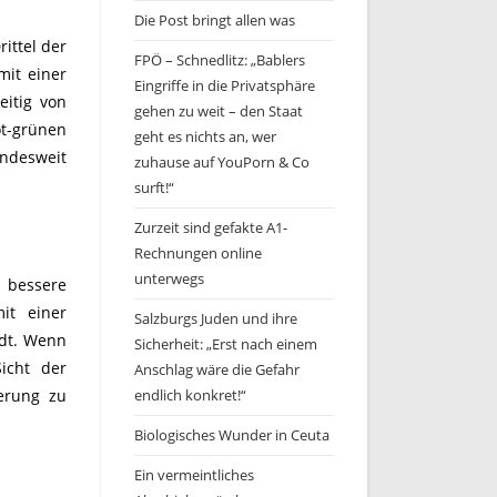
Die Post bringt allen was
ittel der
FPÖ – Schnedlitz: „Bablers
mit einer
Eingriffe in die Privatsphäre
eitig von
gehen zu weit – den Staat
ot-grünen
geht es nichts an, wer
ndesweit
zuhause auf YouPorn & Co
surft!“
Zurzeit sind gefakte A1-
Rechnungen online
unterwegs
s bessere
it einer
Salzburgs Juden und ihre
adt. Wenn
Sicherheit: „Erst nach einem
Sicht der
Anschlag wäre die Gefahr
ierung zu
endlich konkret!“
Biologisches Wunder in Ceuta
Ein vermeintliches