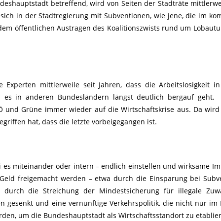
undeshauptstadt betreffend, wird von Seiten der Stadträte mittlerw
sich in der Stadtregierung mit Subventionen, wie jene, die im 
m öffentlichen Austragen des Koalitionszwists rund um Lobaut
xperten mittlerweile seit Jahren, dass die Arbeitslosigkeit i
hl es in anderen Bundesländern längst deutlich bergauf geht.
Ö und Grüne immer wieder auf die Wirtschaftskrise aus. Da wird
riffen hat, dass die letzte vorbeigegangen ist.
ei es miteinander oder intern – endlich einstellen und wirksame Im
 Geld freigemacht werden – etwa durch die Einsparung bei Subv
 durch die Streichung der Mindestsicherung für illegale Zuw
gesenkt und eine vernünftige Verkehrspolitik, die nicht nur im 
erden, um die Bundeshauptstadt als Wirtschaftsstandort zu etablie