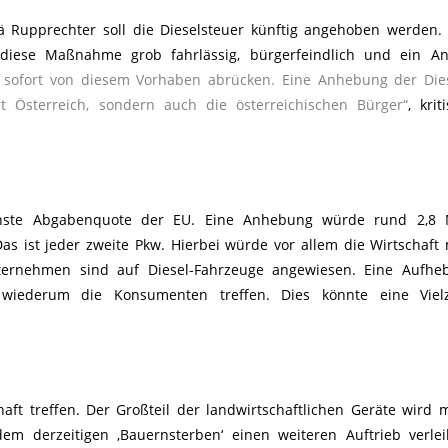
 Rupprechter soll die Dieselsteuer künftig angehoben werden.
iese Maßnahme grob fahrlässig, bürgerfeindlich und ein Ang
sofort von diesem Vorhaben abrücken. Eine Anhebung der Dies
rt Österreich, sondern auch die österreichischen Bürger“
, krit
öchste Abgabenquote der EU. Eine Anhebung würde rund 2,8 M
as ist jeder zweite Pkw. Hierbei würde vor allem die Wirtschaft
ernehmen sind auf Diesel-Fahrzeuge angewiesen. Eine Aufhe
wiederum die Konsumenten treffen. Dies könnte eine Viel
t treffen. Der Großteil der landwirtschaftlichen Geräte wird m
 derzeitigen ‚Bauernsterben‘ einen weiteren Auftrieb verle