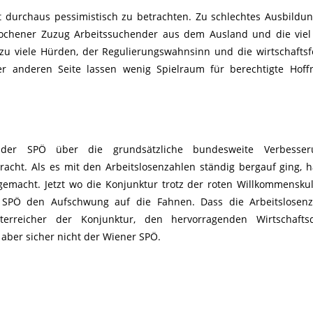
t durchaus pessimistisch zu betrachten. Zu schlechtes Ausbildu
brochener Zuzug Arbeitssuchender aus dem Ausland und die vie
zu viele Hürden, der Regulierungswahnsinn und die wirtschaftsf
er anderen Seite lassen wenig Spielraum für berechtigte Hof
der SPÖ über die grundsätzliche bundesweite Verbesser
bracht. Als es mit den Arbeitslosenzahlen ständig bergauf ging,
h gemacht. Jetzt wo die Konjunktur trotz der roten Willkommensku
ie SPÖ den Aufschwung auf die Fahnen. Dass die Arbeitslosen
terreicher der Konjunktur, den hervorragenden Wirtschafts
aber sicher nicht der Wiener SPÖ.