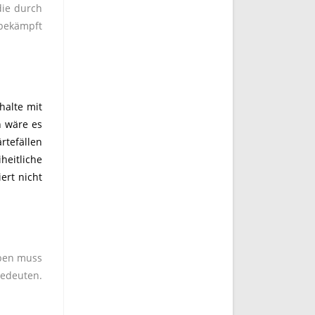
ie durch
 bekämpft
halte mit
h wäre es
rtefällen
heitliche
ert nicht
aben muss
bedeuten.