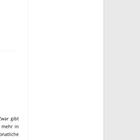
Zwar gibt
t mehr in
natliche