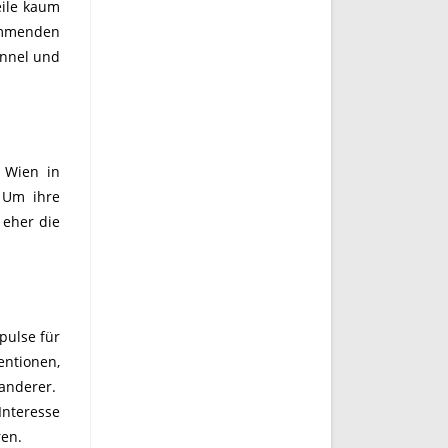
eile kaum
kommenden
unnel und
n Wien in
 Um ihre
 eher die
pulse für
entionen,
anderer.
Interesse
ren.