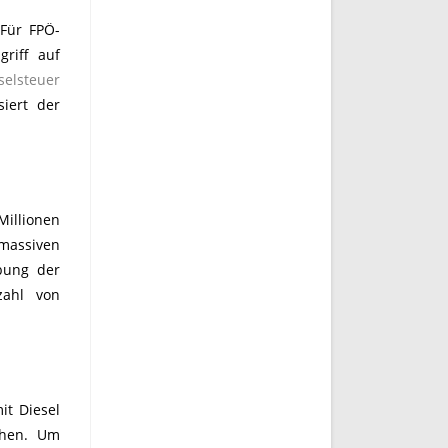
 Für FPÖ-
riff auf
elsteuer
isiert der
illionen
 massiven
bung der
zahl von
it Diesel
ihen. Um