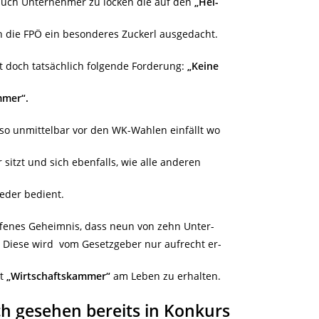
uch Unternehmer zu locken die auf den
„Hei-
ich die FPÖ ein besonderes Zuckerl ausgedacht.
t doch tatsächlich folgende Forderung:
„Keine
mmer“.
so unmittelbar vor den WK-Wahlen einfällt wo
 sitzt und sich ebenfalls, wie alle anderen
eder bedient.
ffenes Geheimnis, dass neun von zehn Unter-
 Diese wird vom Gesetzgeber nur aufrecht er-
kt
„Wirtschaftskammer“
am Leben zu erhalten.
ch gesehen bereits in Konkurs