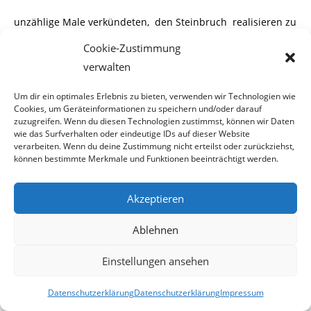
unzählige Male verkündeten, den Steinbruch realisieren zu
wollen, nach einer dub-
Cookie-Zustimmung
verwalten
iosen Vereinbarung des NÖ Umweltanwaltes, Dr. Harald
Rossmann, mit dem Stein-
Um dir ein optimales Erlebnis zu bieten, verwenden wir Technologien wie
bruchbetreiber Asamer, nach dem ebenfalls
Cookies, um Geräteinformationen zu speichern und/oder darauf
zuzugreifen. Wenn du diesen Technologien zustimmst, können wir Daten
steinbruchfreundlichen Umweltbericht
wie das Surfverhalten oder eindeutige IDs auf dieser Website
verarbeiten. Wenn du deine Zustimmung nicht erteilst oder zurückziehst,
zur strategischen Umweltprüfung, nach der Ignorierung
können bestimmte Merkmale und Funktionen beeinträchtigt werden.
der Stellungnahmen zur
Akzeptieren
Änderung der Verordnung über die Natura 2000-
Europaschutzgebiete der Bürgerini-
Ablehnen
tiativen und der Gemeinde Paudorf (und somit
Einstellungen ansehen
Beibehaltung der für den Steinbruch
Datenschutzerklärung
Datenschutzerklärung
Impressum
vorgesehenen Paudorfer Blase) durch die NÖ