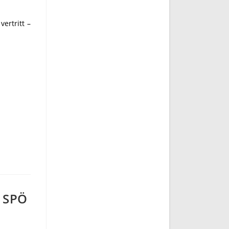
ertritt –
e SPÖ