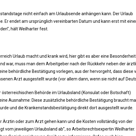
enstandstage nicht einfach am Urlaubsende anhängen kann. Der Urlaub
e. Er endet am ursprünglich vereinbarten Datum und kann erst mit eine
n”, hält Weilharter fest.
rreich Urlaub macht und krank wird, hier gibt es aber eine Besonderhei
land war, muss man dem Arbeitgeber nach der Rückkehr neben der ärztl
eine behördliche Bestätigung vorlegen, aus der hervorgeht, dass diese 
enen Arzt ausgestellt wurde (vor allem dann, wenn sie nicht auf Deutsc
r österreichischen Behörde im Urlaubsland (Konsulat oder Botschaft)
 eine Ausnahme: Diese zusätzliche behördliche Bestätigung braucht man
de und die Krankenstandsbestätigung direkt dort ausgestellt wurde.
r Ärztin oder zum Arzt gehen kann und die Kosten vollständig von der
vom jeweiligen Urlaubsland ab”, so Arbeitsrechtsexpertin Weilharter. 