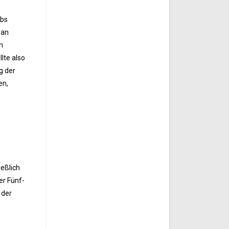
ubs
 an
n
llte also
g der
en,
ießlich
er Fünf-
 der