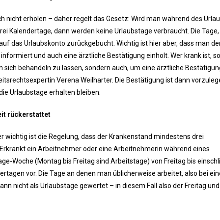
h nicht erholen – daher regelt das Gesetz: Wird man während des Urla
rei Kalendertage, dann werden keine Urlaubstage verbraucht. Die Tage,
auf das Urlaubskonto zurückgebucht. Wichtig ist hier aber, dass man de
informiert und auch eine ärztliche Bestätigung einholt. Wer krank ist, so
m sich behandeln zu lassen, sondern auch, um eine ärztliche Bestätigun
itsrechtsexpertin Verena Weilharter. Die Bestätigung ist dann vorzuleg
die Urlaubstage erhalten bleiben.
it rückerstattet
r wichtig ist die Regelung, dass der Krankenstand mindestens drei
 Erkrankt ein Arbeitnehmer oder eine Arbeitnehmerin während eines
e-Woche (Montag bis Freitag sind Arbeitstage) von Freitag bis einschl
dertagen vor. Die Tage an denen man üblicherweise arbeitet, also bei ein
n nicht als Urlaubstage gewertet – in diesem Fall also der Freitag und