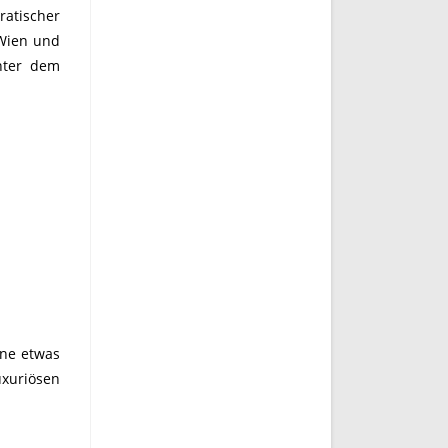
atischer
 Wien und
nter dem
nne etwas
uxuriösen