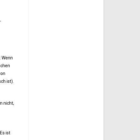
r
t: Wenn
ichen
von
h ist).
 nicht,
Es ist