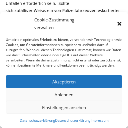
Unfällen erforderlich sein. Sollte
sich zufälliger Weise, ein von Polizeifahrzeugen eskortierter
Privilegierte in einem „normalen“
Cookie-Zustimmung
Stau befinden, dann soll dieser gefälligst wie Otto
verwalten
Normalbürger warten bis sich der Stau
auflöst. Denn ein rascheres Fortkommen dieses
Um dir ein optimales Erlebnis zu bieten, verwenden wir Technologien wie
Cookies, um Geräteinformationen zu speichern und/oder darauf
privilegierten Personenkreises, kann wohl
zuzugreifen. Wenn du diesen Technologien zustimmst, können wir Daten
wie das Surfverhalten oder eindeutige IDs auf dieser Website
nicht die Bildung einer Rettungsgasse rechtfertigen.
verarbeiten. Wenn du deine Zustimmung nicht erteilst oder zurückziehst,
können bestimmte Merkmale und Funktionen beeinträchtigt werden.
“Geisterfahrerlösung“ für
Einsatzfahrzeuge wäre ideal
Akzeptieren
Ablehnen
Aber zurück zu den Unfällen. Klar ist, dass es bei
Personenschäden auf jede Minute ankommt.
Einstellungen ansehen
Ein rasches Eintreffen der Rettungskräfte erhöht die
Überlebenschance von schwer verletzten
Datenschutzerklärung
Datenschutzerklärung
Impressum
Personen. Anstatt Fahrzeuglenker zur Bildung einer